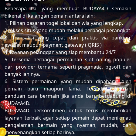
Beberapa hal yang membuat BUDAYA4D semakin
dikenal di kalangan pemain antara lain:
1. Pilihan pasaran togel lokal dan wla yang lengkap.
2. Akses situs yang mudah melalui berbagai perangkat.
3. Transaksi yang cepat dan praktis via banking,
ewallet maupun payment gateway ( QRIS )
4. Layanan pelanggan yang siap membantu 24/7
5. Tersedia berbagai permainan slot online populer
dari provider ternama seperti pragmatic, pgsoft dan
banyak lan nya.
6. Sistem permainan yang mudah dipahami oleh
pemain baru maupun lama. Tersedia halaman
panduan cara bermain jika anda baru bergabung di
BUDAYA4D.
BUDAYA4D berkomitmen untuk terus memberikan
layanan terbaik agar setiap pemain dapat menikmati
pengalaman bermain yang nyaman, mudah, dan
menyenangkan setiap harinya.