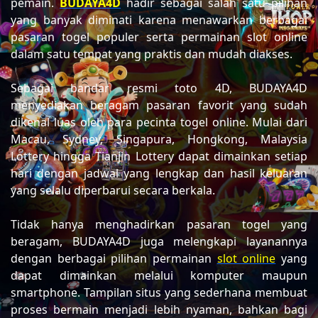
pemain.
BUDAYA4D
hadir sebagai salah satu pilihan
yang banyak diminati karena menawarkan berbagai
pasaran togel populer serta permainan slot online
dalam satu tempat yang praktis dan mudah diakses.
Sebagai bandar resmi toto 4D, BUDAYA4D
menyediakan beragam pasaran favorit yang sudah
dikenal luas oleh para pecinta togel online. Mulai dari
Macau, Sydney, Singapura, Hongkong, Malaysia
Lottery hingga Tianjin Lottery dapat dimainkan setiap
hari dengan jadwal yang lengkap dan hasil keluaran
yang selalu diperbarui secara berkala.
Tidak hanya menghadirkan pasaran togel yang
beragam, BUDAYA4D juga melengkapi layanannya
dengan berbagai pilihan permainan
slot online
yang
dapat dimainkan melalui komputer maupun
smartphone. Tampilan situs yang sederhana membuat
proses bermain menjadi lebih nyaman, bahkan bagi