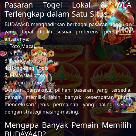
Pasaran Togel Lokal & WLA
Terlengkap dalam Satu Situs
BUDAYA4D menghadirkan berbagai pasaran unggulan
yang dapat dipilih sesuai preferensi pemain, di
antaranya:
1. Toto Macau
2. Singapore Pools
3. Sydney Pools
4. Hongkong Pools
5. Malaysia Lottery
6. Tianjin Lottery
Dengan banyaknya pilihan pasaran yang tersedia,
pemain memiliki lebih banyak kesempatan untuk
menentukan jenis permainan yang paling sesuai
dengan strategi masing-masing.
Mengapa Banyak Pemain Memilih
BUDAYA4D?