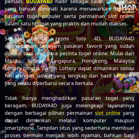
pemain.
BUDAYA4D
hadir sebagai salah satu pilihan
yang banyak diminati karena menawarkan berbagai
pasaran togel populer serta permainan slot online
dalam satu tempat yang praktis dan mudah diakses.
Sebagai bandar resmi toto 4D, BUDAYA4D
menyediakan beragam pasaran favorit yang sudah
dikenal luas oleh para pecinta togel online. Mulai dari
Macau, Sydney, Singapura, Hongkong, Malaysia
Lottery hingga Tianjin Lottery dapat dimainkan setiap
hari dengan jadwal yang lengkap dan hasil keluaran
yang selalu diperbarui secara berkala.
Tidak hanya menghadirkan pasaran togel yang
beragam, BUDAYA4D juga melengkapi layanannya
dengan berbagai pilihan permainan
slot online
yang
dapat dimainkan melalui komputer maupun
smartphone. Tampilan situs yang sederhana membuat
proses bermain menjadi lebih nyaman, bahkan bagi