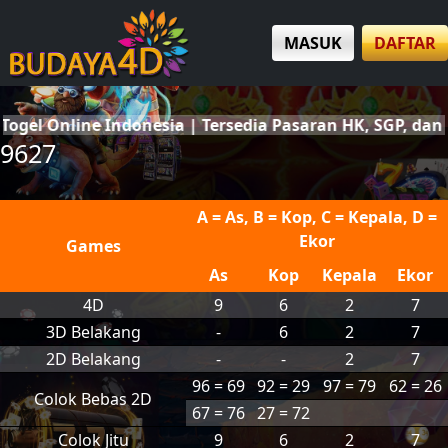
MASUK
DAFTAR
line Indonesia | Tersedia Pasaran HK, SGP, dan SDY Ter
9627
A = As, B = Kop, C = Kepala, D =
Ekor
Games
As
Kop
Kepala
Ekor
4D
9
6
2
7
3D Belakang
-
6
2
7
2D Belakang
-
-
2
7
96 = 69
92 = 29
97 = 79
62 = 26
Colok Bebas 2D
67 = 76
27 = 72
Colok Jitu
9
6
2
7