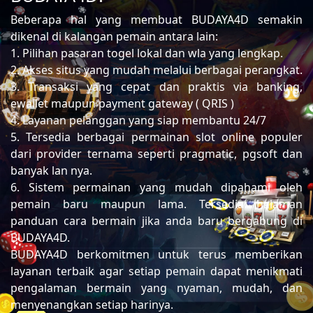
Beberapa hal yang membuat BUDAYA4D semakin
dikenal di kalangan pemain antara lain:
1. Pilihan pasaran togel lokal dan wla yang lengkap.
2. Akses situs yang mudah melalui berbagai perangkat.
3. Transaksi yang cepat dan praktis via banking,
ewallet maupun payment gateway ( QRIS )
4. Layanan pelanggan yang siap membantu 24/7
5. Tersedia berbagai permainan slot online populer
dari provider ternama seperti pragmatic, pgsoft dan
banyak lan nya.
6. Sistem permainan yang mudah dipahami oleh
pemain baru maupun lama. Tersedia halaman
panduan cara bermain jika anda baru bergabung di
BUDAYA4D.
BUDAYA4D berkomitmen untuk terus memberikan
layanan terbaik agar setiap pemain dapat menikmati
pengalaman bermain yang nyaman, mudah, dan
menyenangkan setiap harinya.