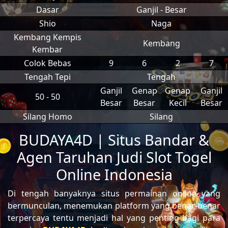
Dasar
Ganjil - Besar
Shio
Naga
Kembang Kempis
Kembang
Kembar
Colok Bebas
9
6
2
7
Tengah Tepi
Tengah
Ganjil
Genap
Genap
Ganjil
50 - 50
Besar
Besar
Kecil
Besar
Silang Homo
Silang
BUDAYA4D | Situs Bandar &
Agen Taruhan Judi Slot Togel
Online Indonesia
Di tengah banyaknya situs permainan online yang
bermunculan, menemukan platform yang benar-benar
terpercaya tentu menjadi hal yang penting bagi para