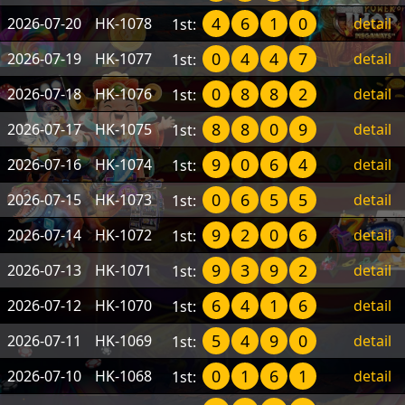
4
6
1
0
2026-07-20
HK-1078
detail
1st:
0
4
4
7
2026-07-19
HK-1077
detail
1st:
0
8
8
2
2026-07-18
HK-1076
detail
1st:
8
8
0
9
2026-07-17
HK-1075
detail
1st:
9
0
6
4
2026-07-16
HK-1074
detail
1st:
0
6
5
5
2026-07-15
HK-1073
detail
1st:
9
2
0
6
2026-07-14
HK-1072
detail
1st:
9
3
9
2
2026-07-13
HK-1071
detail
1st:
6
4
1
6
2026-07-12
HK-1070
detail
1st:
5
4
9
0
2026-07-11
HK-1069
detail
1st:
0
1
6
1
2026-07-10
HK-1068
detail
1st: