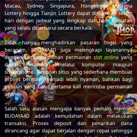
Macau, Sydney, Singapura, Hongkong, Malaysia
Lottery hingga Tianjin Lottery dapat dimainkan setiap
hari dengan jadwal yang lengkap dan hasil keluaran
yang selalu diperbarui secara berkala.
Tidak hanya menghadirkan pasaran togel yang
beragam, BUDAYA4D juga melengkapi layanannya
dengan berbagai pilihan permainan
slot online
yang
dapat dimainkan melalui komputer maupun
smartphone. Tampilan situs yang sederhana membuat
proses bermain menjadi lebih nyaman, bahkan bagi
pemain yang baru pertama kali mencoba permainan
online.
Salah satu alasan mengapa banyak pemain memilih
BUDAYA4D adalah kemudahan dalam melakukan
transaksi. Proses deposit dan penarikan dana
dirancang agar dapat berjalan dengan cepat sehingga