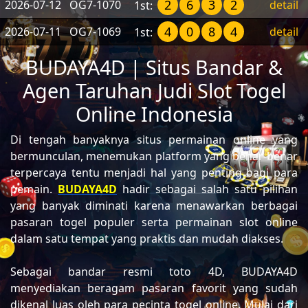
2
6
3
2
2026-07-12
OG7-1070
detail
1st:
4
0
8
4
2026-07-11
OG7-1069
detail
1st:
BUDAYA4D | Situs Bandar &
Agen Taruhan Judi Slot Togel
Online Indonesia
Di tengah banyaknya situs permainan online yang
bermunculan, menemukan platform yang benar-benar
terpercaya tentu menjadi hal yang penting bagi para
pemain.
BUDAYA4D
hadir sebagai salah satu pilihan
yang banyak diminati karena menawarkan berbagai
pasaran togel populer serta permainan slot online
dalam satu tempat yang praktis dan mudah diakses.
Sebagai bandar resmi toto 4D, BUDAYA4D
menyediakan beragam pasaran favorit yang sudah
dikenal luas oleh para pecinta togel online. Mulai dari