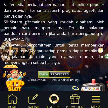
5. Tersedia berbagai permainan slot online populer
dari provider ternama seperti pragmatic, pgsoft dan
banyak lan nya.
6. Sistem permainan yang mudah dipahami oleh
pemain baru maupun lama. Tersedia halaman
panduan cara bermain jika anda baru bergabung di
BUDAYA4D.
BUDAYA4D berkomitmen untuk terus memberikan
layanan terbaik agar setiap pemain dapat menikmati
pengalaman bermain yang nyaman, mudah, dan
menyenangkan setiap harinya.
© BUDAYA4D — Semua hak dilindungi.
MENU
HOME
DAFTAR
LIVE CHAT
PROMOTION