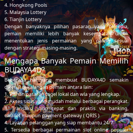
4. Hongkong Pools
5. Malaysia Lottery
6. Tianjin Lottery
Dengan banyaknya pilihan pasaran yang tersedia,
pemain memiliki lebih banyak kesempatan untuk
menentukan jenis permainan yang paling sesuai
dengan strategi masing-masing.
Mengapa Banyak Pemain Memilih
BUDAYA4D?
Beberapa hal yang membuat BUDAYA4D semakin
dikenal di kalangan pemain antara lain:
1. Pilihan pasaran togel lokal dan wla yang lengkap.
2. Akses situs yang mudah melalui berbagai perangkat.
3. Transaksi yang cepat dan praktis via banking,
ewallet maupun payment gateway ( QRIS )
4. Layanan pelanggan yang siap membantu 24/7
5. Tersedia berbagai permainan slot online populer