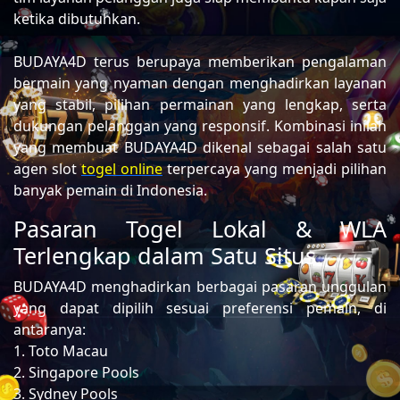
ketika dibutuhkan.
BUDAYA4D terus berupaya memberikan pengalaman
bermain yang nyaman dengan menghadirkan layanan
yang stabil, pilihan permainan yang lengkap, serta
dukungan pelanggan yang responsif. Kombinasi inilah
yang membuat BUDAYA4D dikenal sebagai salah satu
agen slot
togel online
terpercaya yang menjadi pilihan
banyak pemain di Indonesia.
Pasaran Togel Lokal & WLA
Terlengkap dalam Satu Situs
BUDAYA4D menghadirkan berbagai pasaran unggulan
yang dapat dipilih sesuai preferensi pemain, di
antaranya:
1. Toto Macau
2. Singapore Pools
3. Sydney Pools