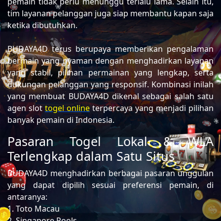
pemain tidak perlu menunggu terlalu lama. Selain itu,
tim layanan pelanggan juga siap membantu kapan saja
ketika dibutuhkan.
BUDAYA4D terus berupaya memberikan pengalaman
bermain yang nyaman dengan menghadirkan layanan
yang stabil, pilihan permainan yang lengkap, serta
dukungan pelanggan yang responsif. Kombinasi inilah
yang membuat BUDAYA4D dikenal sebagai salah satu
agen slot
togel online
terpercaya yang menjadi pilihan
banyak pemain di Indonesia.
Pasaran Togel Lokal & WLA
Terlengkap dalam Satu Situs
BUDAYA4D menghadirkan berbagai pasaran unggulan
yang dapat dipilih sesuai preferensi pemain, di
antaranya:
1. Toto Macau
2. Singapore Pools