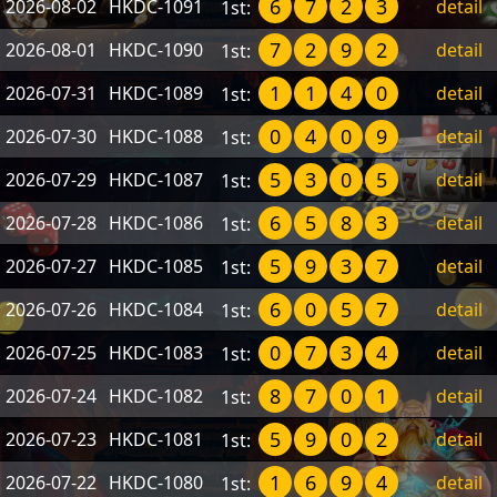
6
7
2
3
2026-08-02
HKDC-1091
detail
1st:
7
2
9
2
2026-08-01
HKDC-1090
detail
1st:
1
1
4
0
2026-07-31
HKDC-1089
detail
1st:
0
4
0
9
2026-07-30
HKDC-1088
detail
1st:
5
3
0
5
2026-07-29
HKDC-1087
detail
1st:
6
5
8
3
2026-07-28
HKDC-1086
detail
1st:
5
9
3
7
2026-07-27
HKDC-1085
detail
1st:
6
0
5
7
2026-07-26
HKDC-1084
detail
1st:
0
7
3
4
2026-07-25
HKDC-1083
detail
1st:
8
7
0
1
2026-07-24
HKDC-1082
detail
1st:
5
9
0
2
2026-07-23
HKDC-1081
detail
1st:
1
6
9
4
2026-07-22
HKDC-1080
detail
1st: