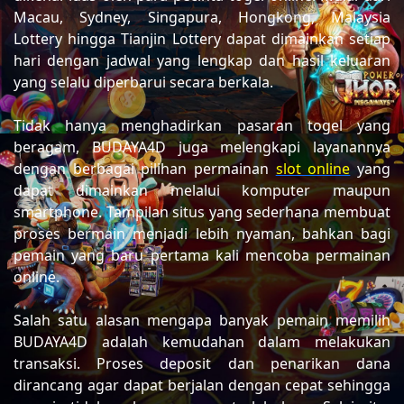
Macau, Sydney, Singapura, Hongkong, Malaysia
Lottery hingga Tianjin Lottery dapat dimainkan setiap
hari dengan jadwal yang lengkap dan hasil keluaran
yang selalu diperbarui secara berkala.
Tidak hanya menghadirkan pasaran togel yang
beragam, BUDAYA4D juga melengkapi layanannya
dengan berbagai pilihan permainan
slot online
yang
dapat dimainkan melalui komputer maupun
smartphone. Tampilan situs yang sederhana membuat
proses bermain menjadi lebih nyaman, bahkan bagi
pemain yang baru pertama kali mencoba permainan
online.
Salah satu alasan mengapa banyak pemain memilih
BUDAYA4D adalah kemudahan dalam melakukan
transaksi. Proses deposit dan penarikan dana
dirancang agar dapat berjalan dengan cepat sehingga