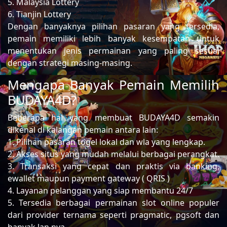
5. Malaysia Lottery
6. Tianjin Lottery
Dengan banyaknya pilihan pasaran yang tersedia,
pemain memiliki lebih banyak kesempatan untuk
menentukan jenis permainan yang paling sesuai
dengan strategi masing-masing.
Mengapa Banyak Pemain Memilih
BUDAYA4D?
Beberapa hal yang membuat BUDAYA4D semakin
dikenal di kalangan pemain antara lain:
1. Pilihan pasaran togel lokal dan wla yang lengkap.
2. Akses situs yang mudah melalui berbagai perangkat.
3. Transaksi yang cepat dan praktis via banking,
ewallet maupun payment gateway ( QRIS )
4. Layanan pelanggan yang siap membantu 24/7
5. Tersedia berbagai permainan slot online populer
dari provider ternama seperti pragmatic, pgsoft dan