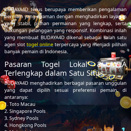
BUDAYA4D terus berupaya memberikan pengalaman
bermain yang nyaman dengan menghadirkan layanan
yang stabil, pilihan permainan yang lengkap, serta
dukungan pelanggan yang responsif. Kombinasi inilah
yang membuat BUDAYA4D dikenal sebagai salah satu
agen slot
togel online
terpercaya yang menjadi pilihan
banyak pemain di Indonesia.
Pasaran Togel Lokal & WLA
Terlengkap dalam Satu Situs
BUDAYA4D menghadirkan berbagai pasaran unggulan
yang dapat dipilih sesuai preferensi pemain, di
antaranya:
1. Toto Macau
2. Singapore Pools
3. Sydney Pools
4. Hongkong Pools