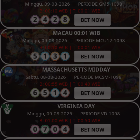
Minggu, 09-08-2026
PERIODE GM5-1098
B: 00:10 WIB | T: 00:01 WIB
BET NOW
MACAU 00:01 WIB
Minggu, 09-08-2026
PERIODE MCU12-1098
B: 00:10 WIB | T: 00:01 WIB
BET NOW
MASSACHUSETTS MIDDAY
Sabtu, 08-08-2026
PERIODE MCSM-1098
B: 00:55 WIB | T: 00:40 WIB
BET NOW
VIRGINIA DAY
Minggu, 09-08-2026
PERIODE VD-1098
B: 01:00 WIB | T: 00:50 WIB
BET NOW