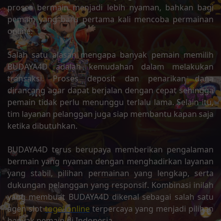
proses bermain menjadi lebih nyaman, bahkan bagi
pemain yang baru pertama kali mencoba permainan
online.
Salah satu alasan mengapa banyak pemain memilih
BUDAYA4D adalah kemudahan dalam melakukan
transaksi. Proses deposit dan penarikan dana
dirancang agar dapat berjalan dengan cepat sehingga
pemain tidak perlu menunggu terlalu lama. Selain itu,
tim layanan pelanggan juga siap membantu kapan saja
ketika dibutuhkan.
BUDAYA4D terus berupaya memberikan pengalaman
bermain yang nyaman dengan menghadirkan layanan
yang stabil, pilihan permainan yang lengkap, serta
dukungan pelanggan yang responsif. Kombinasi inilah
yang membuat BUDAYA4D dikenal sebagai salah satu
agen slot
togel online
terpercaya yang menjadi pilihan
banyak pemain di Indonesia.