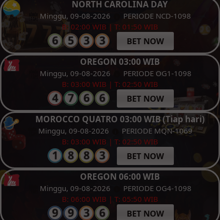
NORTH CAROLINA DAY
Minggu, 09-08-2026
PERIODE NCD-1098
B: 02:00 WIB | T: 01:50 WIB
BET NOW
OREGON 03:00 WIB
Minggu, 09-08-2026
PERIODE OG1-1098
B: 03:00 WIB | T: 02:50 WIB
BET NOW
MOROCCO QUATRO 03:00 WIB (Tiap hari)
Minggu, 09-08-2026
PERIODE MQN-1069
B: 03:00 WIB | T: 02:50 WIB
BET NOW
OREGON 06:00 WIB
Minggu, 09-08-2026
PERIODE OG4-1098
B: 06:00 WIB | T: 05:50 WIB
BET NOW